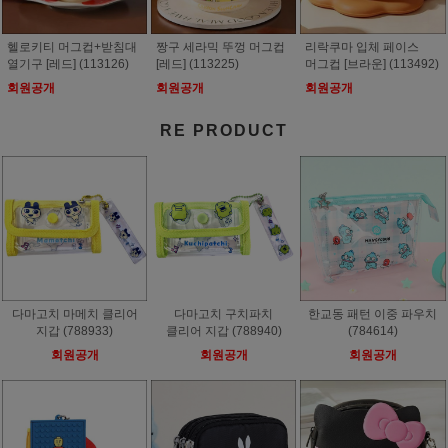
헬로키티 머그컵+받침대
짱구 세라믹 뚜껑 머그컵
리락쿠마 입체 페이스
열기구 [레드] (113126)
[레드] (113225)
머그컵 [브라운] (113492)
회원공개
회원공개
회원공개
RE PRODUCT
다마고치 마메치 클리어
다마고치 구치파치
한교동 패턴 이중 파우치
지갑 (788933)
클리어 지갑 (788940)
(784614)
회원공개
회원공개
회원공개