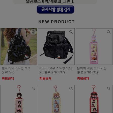
NEW PRODUCT
헬로키티 스프링 백팩
미피 드로우 스트링 백팩-
몬치치 네컷 포토 키링
(790776)
XL [블랙] (790837)
[핑크] (791391)
회원공개
회원공개
회원공개