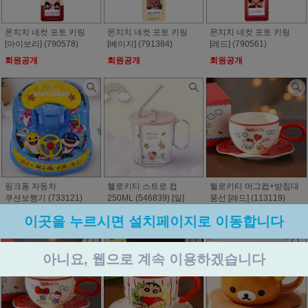
몬치치 네컷 포토 키링
몬치치 네컷 포토 키링
몬치치 네컷 포토 키링
[아이보리] (790578)
[베이지] (791384)
[레드] (790561)
회원공개
회원공개
회원공개
핑크퐁 자동차
헬로키티 스트로 컵
헬로키티 머그컵+받침대
쿠션보행기 (733121)
250ML (546839) [일]
풍선 [레드] (113119)
회원공개
회원공개
회원공개
이곳을 누르시면 설치페이지로 이동합니다
아니요, 웹으로 계속 이용하겠습니다