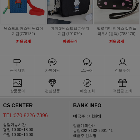
옥스포드 커스텀 목걸이
미피 3단 스트랩 파우치
헬로키티 페이스 컬러풀
지갑(778132)
지갑 (791070)
파우치(블랙) (788476)
회원공개
회원공개
회원공개
공지사항
카톡상담
1:1문의
정보수정
상품문의
관심상품
배송조회
적립금 조회
CS CENTER
BANK INFO
TEL:070-8226-7396
예금주 : 이화혜
상담가능시간
입금계좌안내
평일 10:00~18:00
농협302-3132-2901-41
주말 10:00~16:00
예금주:신희영